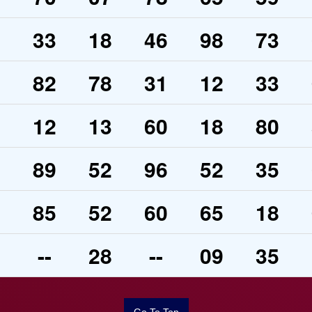
2
33
18
46
98
73
7
82
78
31
12
33
2
12
13
60
18
80
2
89
52
96
52
35
5
85
52
60
65
18
7
--
28
--
09
35