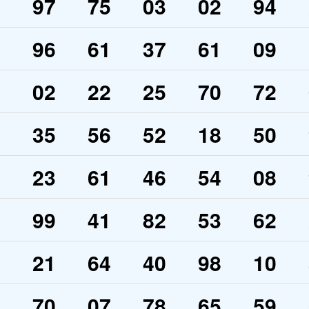
3
97
75
03
02
94
0
96
61
37
61
09
9
02
22
25
70
72
8
35
56
52
18
50
0
23
61
46
54
08
5
99
41
82
53
62
6
21
64
40
98
10
2
70
07
78
65
59