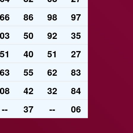
66
86
98
97
03
50
92
35
51
40
51
27
63
55
62
83
08
42
32
84
--
37
--
06