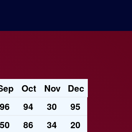
Sep
Oct
Nov
Dec
96
94
30
95
50
86
34
20