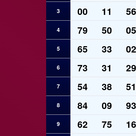
00
11
5
3
79
50
0
4
65
33
0
5
73
31
2
6
54
38
5
7
84
09
9
8
62
75
1
9