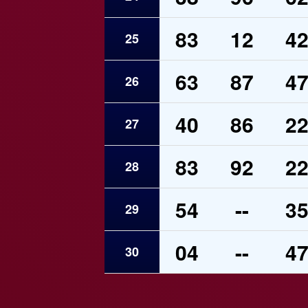
83
12
4
25
63
87
4
26
40
86
2
27
83
92
2
28
54
--
3
29
04
--
4
30