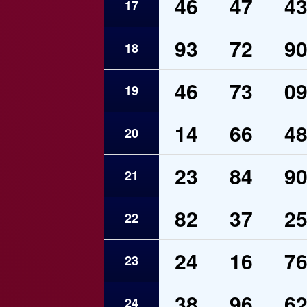
46
47
4
17
93
72
9
18
46
73
0
19
14
66
4
20
23
84
9
21
82
37
2
22
24
16
7
23
38
96
6
24