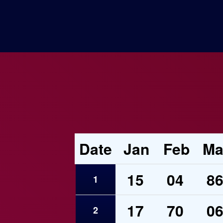
Date
Jan
Feb
Ma
15
04
8
1
17
70
0
2