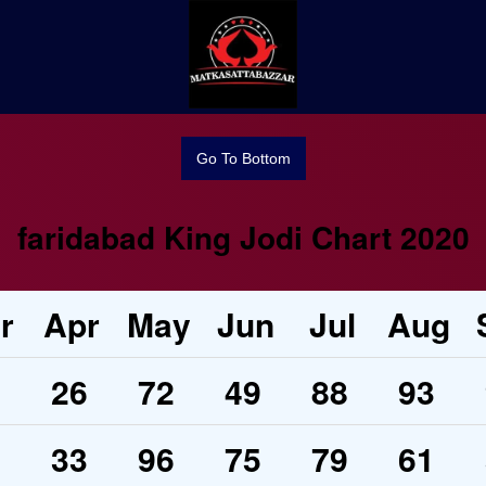
Go To Bottom
faridabad King Jodi Chart
2020
r
Apr
May
Jun
Jul
Aug
6
26
72
49
88
93
6
33
96
75
79
61