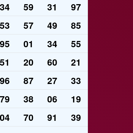
34
59
31
97
53
57
49
85
95
01
34
55
51
20
60
21
96
87
27
33
79
38
06
19
04
70
91
39