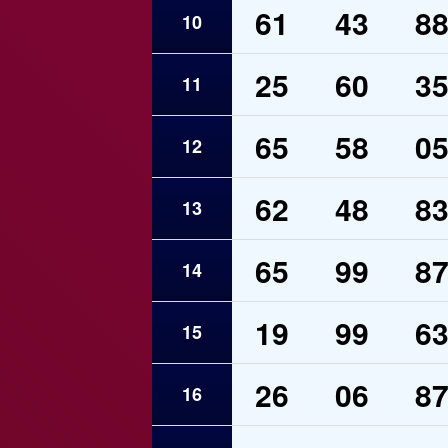
61
43
8
10
25
60
3
11
65
58
0
12
62
48
8
13
65
99
8
14
19
99
6
15
26
06
8
16