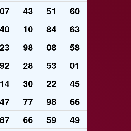
07
43
51
60
40
10
84
63
23
98
08
58
92
28
53
01
14
30
22
45
47
77
98
66
87
66
59
49