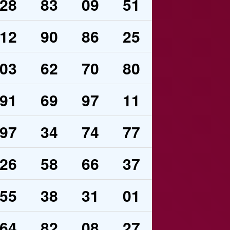
28
83
09
51
12
90
86
25
03
62
70
80
91
69
97
11
97
34
74
77
26
58
66
37
55
38
31
01
64
82
08
27