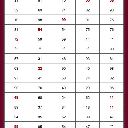
31
51
10
00
38
52
69
71
82
93
10
98
99
01
76
31
94
54
75
76
72
59
59
14
**
**
**
**
**
90
57
31
48
93
81
63
22
90
40
98
97
41
58
74
82
90
76
40
29
96
49
68
24
62
11
89
37
84
18
11
24
35
52
39
47
99
95
54
47
**