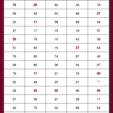
16
00
62
04
19
58
32
53
68
27
23
11
16
98
34
47
17
15
19
57
55
79
15
43
08
51
93
15
27
64
76
65
74
87
45
58
85
06
04
97
79
11
21
76
00
52
48
25
41
**
28
44
55
96
94
57
36
21
28
17
40
70
02
68
53