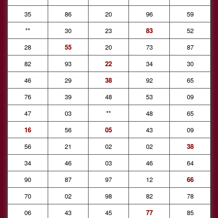
35
86
20
96
59
**
30
23
83
52
28
55
20
73
87
82
93
22
34
30
46
29
38
92
65
76
39
48
53
09
47
03
**
48
65
16
56
05
43
09
56
21
02
02
38
34
46
03
46
64
90
87
97
12
66
70
02
98
82
78
06
43
45
77
85