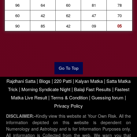
96
64
60
81
78
60
42
62
47
70
90
85
42
09
05
Go To Top
|
|
|
|
Rajdhani Satta
Blogs
220 Patti
Kalyan Matka
Satta Matka
|
|
|
Trick
Morning Syndicate Night
Balaji Fast Results
Fastest
|
|
|
Matka Live Result
Terms & Condition
Guessing forum
Privacy Policy
DISCLAIMER:-
Kindly view this website at Your Own Risk. All the
information depicted on this website is dependent on
Numerology and Astrology and is for Information Purposes only.
All information is Collected from the web. We warn you that