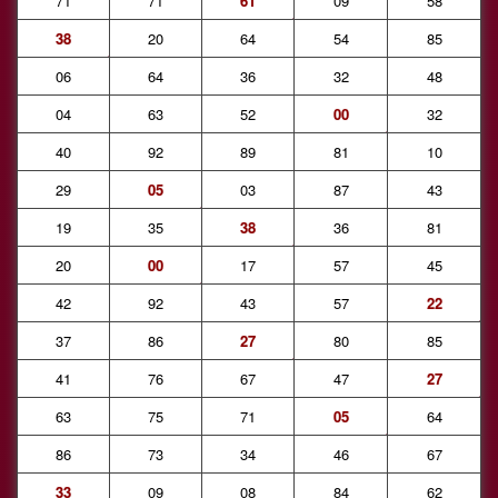
71
71
61
09
58
38
20
64
54
85
06
64
36
32
48
04
63
52
00
32
40
92
89
81
10
29
05
03
87
43
19
35
38
36
81
20
00
17
57
45
42
92
43
57
22
37
86
27
80
85
41
76
67
47
27
63
75
71
05
64
86
73
34
46
67
33
09
08
84
62