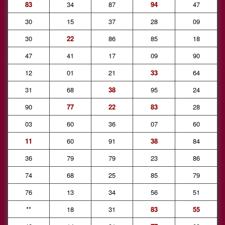
83
34
87
94
47
30
15
37
28
09
30
22
86
85
18
47
41
17
09
90
12
01
21
33
64
31
68
38
95
24
90
77
22
83
28
03
60
36
07
60
11
60
91
38
84
36
79
79
23
86
74
68
25
85
79
76
13
34
56
51
**
18
31
83
55