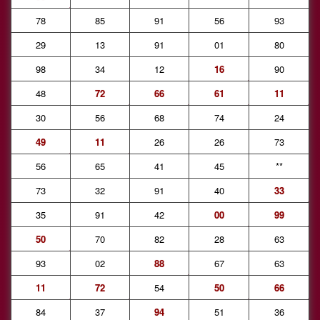
78
85
91
56
93
29
13
91
01
80
98
34
12
16
90
48
72
66
61
11
30
56
68
74
24
49
11
26
26
73
56
65
41
45
**
73
32
91
40
33
35
91
42
00
99
50
70
82
28
63
93
02
88
67
63
11
72
54
50
66
84
37
94
51
36