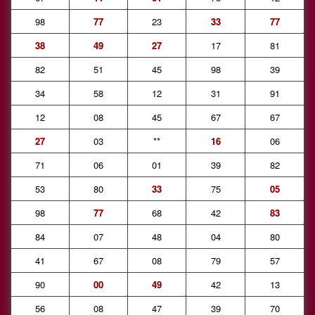
98
77
23
33
77
38
49
27
17
81
82
51
45
98
39
34
58
12
31
91
12
08
45
67
67
27
03
**
16
06
71
06
01
39
82
53
80
33
75
05
98
77
68
42
83
84
07
48
04
80
41
67
08
79
57
90
00
49
42
13
56
08
47
39
70