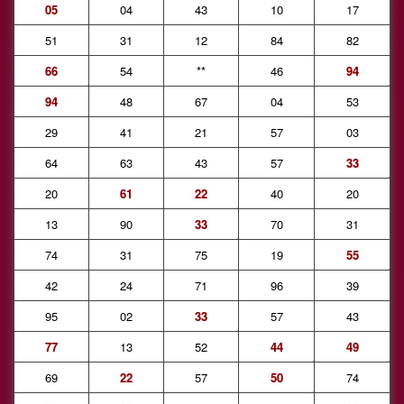
05
04
43
10
17
51
31
12
84
82
66
54
**
46
94
94
48
67
04
53
29
41
21
57
03
64
63
43
57
33
20
61
22
40
20
13
90
33
70
31
74
31
75
19
55
42
24
71
96
39
95
02
33
57
43
77
13
52
44
49
69
22
57
50
74