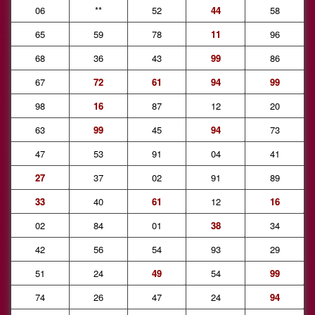
06
**
52
44
58
65
59
78
11
96
68
36
43
99
86
67
72
61
94
99
98
16
87
12
20
63
99
45
94
73
47
53
91
04
41
27
37
02
91
89
33
40
61
12
16
02
84
01
38
34
42
56
54
93
29
51
24
49
54
99
74
26
47
24
94