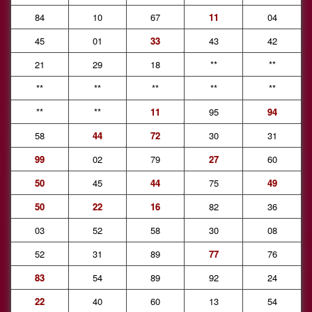
84
10
67
11
04
45
01
33
43
42
21
29
18
**
**
**
**
**
**
**
**
**
11
95
94
58
44
72
30
31
99
02
79
27
60
50
45
44
75
49
50
22
16
82
36
03
52
58
30
08
52
31
89
77
76
83
54
89
92
24
22
40
60
13
54