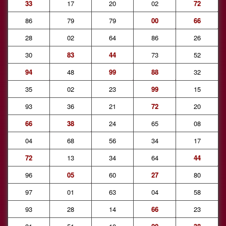
33
17
20
02
72
86
79
79
00
66
28
02
64
86
26
30
83
44
73
52
94
48
99
88
32
35
02
23
99
15
93
36
21
72
20
66
38
24
65
08
04
68
56
34
17
72
13
34
64
44
96
05
60
27
80
97
01
63
04
58
93
28
14
66
23