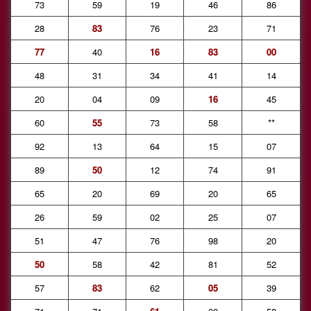
73
59
19
46
86
28
83
76
23
71
77
40
16
83
00
48
31
34
41
14
20
04
09
16
45
60
55
73
58
**
92
13
64
15
07
89
50
12
74
91
65
20
69
20
65
26
59
02
25
07
51
47
76
98
20
50
58
42
81
52
57
83
62
05
39