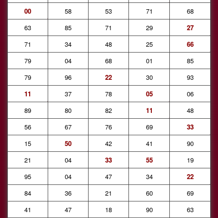
00
58
53
71
68
63
85
71
29
27
71
34
48
25
66
79
04
68
01
85
79
96
22
30
93
11
37
78
05
06
89
80
82
11
48
56
67
76
69
33
15
50
42
41
90
21
04
33
55
19
95
04
47
34
22
84
36
21
60
69
41
47
18
90
63