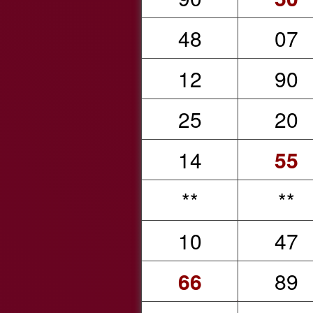
48
07
12
90
25
20
14
55
**
**
10
47
66
89