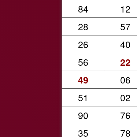
84
12
28
57
26
40
56
22
49
06
51
02
90
76
35
78