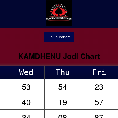
Go To Bottom
KAMDHENU Jodi Chart
Wed
Thu
Fri
53
54
23
40
19
57
34
08
87